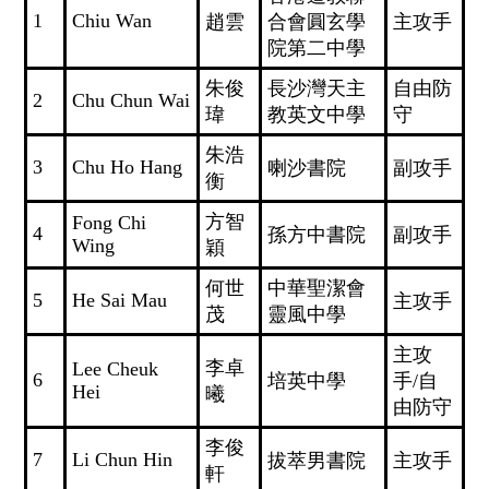
1
Chiu Wan
趙雲
合會圓玄學
主攻手
院第二中學
朱俊
長沙灣天主
自由防
2
Chu Chun Wai
瑋
教英文中學
守
朱浩
3
Chu Ho Hang
喇沙書院
副攻手
衡
方智
Fong Chi
4
孫方中書院
副攻手
Wing
穎
何世
中華聖潔會
5
He Sai Mau
主攻手
茂
靈風中學
主攻
李卓
Lee Cheuk
6
培英中學
手/自
Hei
曦
由防守
李俊
7
Li Chun Hin
拔萃男書院
主攻手
軒