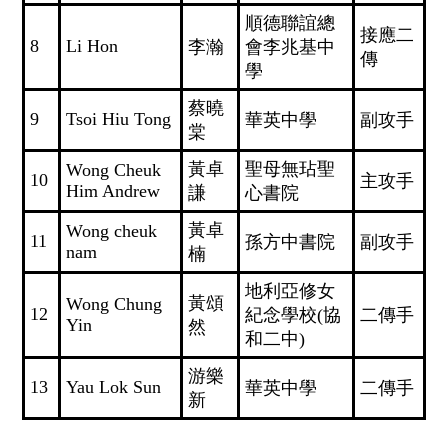
順德聯誼總
接應二
8
Li Hon
李瀚
會李兆基中
傳
學
蔡曉
9
Tsoi Hiu Tong
華英中學
副攻手
棠
黃卓
聖母無玷聖
Wong Cheuk
10
主攻手
Him Andrew
謙
心書院
黃卓
Wong cheuk
11
孫方中書院
副攻手
nam
楠
地利亞修女
黃頌
Wong Chung
12
紀念學校(協
二傳手
Yin
然
和二中)
游樂
13
Yau Lok Sun
華英中學
二傳手
新