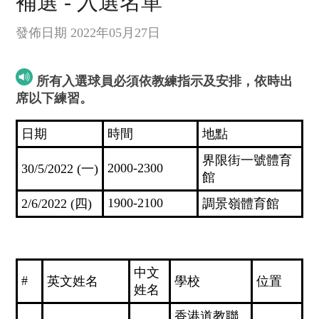
補選 - 入選名單
發佈日期 2022年05月27日
所有入選球員必須依教練指示及安排，依時出
席以下練習。
日期
時間
地點
界限街一號體育
2000-2300
30/5/2022 (一)
館
1900-2100
2/6/2022 (四)
調景嶺體育館
中文
#
英文姓名
學校
位置
姓名
香港道教聯