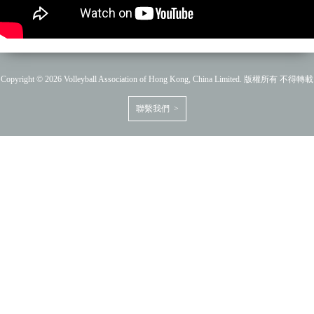
Copyright © 2026 Volleyball Association of Hong Kong, China Limited. 版權所有 不得轉載
聯繫我們 >