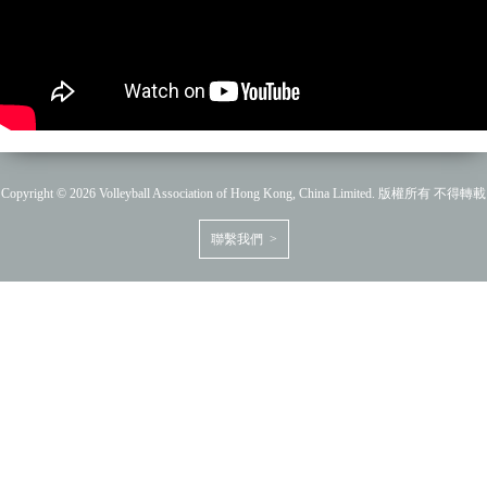
Copyright © 2026 Volleyball Association of Hong Kong, China Limited. 版權所有 不得轉載
聯繫我們 >