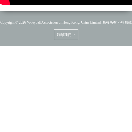
Copyright © 2026 Volleyball Association of Hong Kong, China Limited. 版權所有 不得轉載
聯繫我們 >