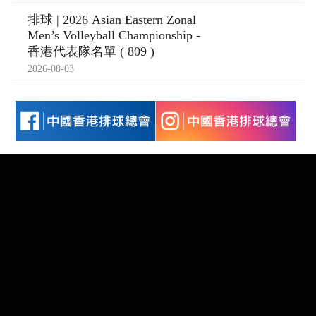
排球 | 2026 Asian Eastern Zonal
Men’s Volleyball Championship -
香港代表隊名單 ( 809 )
2026-08-03