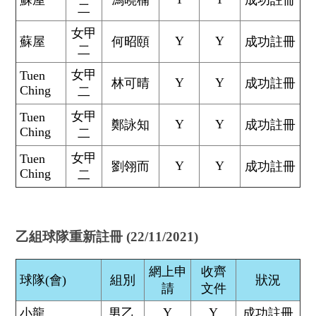
蘇屋
馮曉楠
成功註冊
二
女甲
Y
Y
蘇屋
何昭頤
成功註冊
二
女甲
Tuen
Y
Y
林可晴
成功註冊
Ching
二
女甲
Tuen
Y
Y
鄭詠知
成功註冊
Ching
二
女甲
Tuen
Y
Y
劉翎而
成功註冊
Ching
二
乙組球隊重新註冊 (22/11/2021)
網上申
收齊
球隊(會)
組別
狀況
請
文件
Y
Y
小龍
男乙
成功註冊