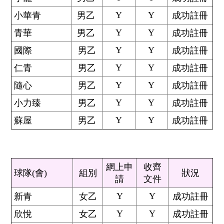
Y
Y
小華青
男乙
成功註冊
Y
Y
青華
男乙
成功註冊
Y
Y
國際
男乙
成功註冊
Y
Y
仁青
男乙
成功註冊
Y
Y
隨心
男乙
成功註冊
Y
Y
小力臻
男乙
成功註冊
Y
Y
蘇屋
男乙
成功註冊
網上申
收齊
球隊(會)
組別
狀況
請
文件
Y
Y
新青
女乙
成功註冊
Y
Y
欣悅
女乙
成功註冊