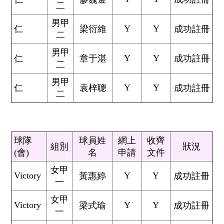
二
男甲
Y
Y
仁
梁衍維
成功註冊
二
男甲
Y
Y
仁
章于湛
成功註冊
二
男甲
Y
Y
仁
袁梓聰
成功註冊
二
球隊
球員姓
網上
收齊
組別
狀況
(會)
名
申請
文件
女甲
Victory
Y
Y
黃惠婷
成功註冊
一
女甲
Victory
Y
Y
梁式瑜
成功註冊
一