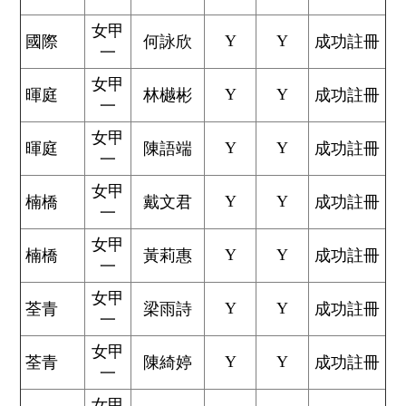
女甲
Y
Y
國際
何詠欣
成功註冊
一
女甲
Y
Y
暉庭
林樾彬
成功註冊
一
女甲
Y
Y
暉庭
陳語端
成功註冊
一
女甲
Y
Y
楠橋
戴文君
成功註冊
一
女甲
Y
Y
楠橋
黃莉惠
成功註冊
一
女甲
Y
Y
荃青
梁雨詩
成功註冊
一
女甲
Y
Y
荃青
陳綺婷
成功註冊
一
女甲