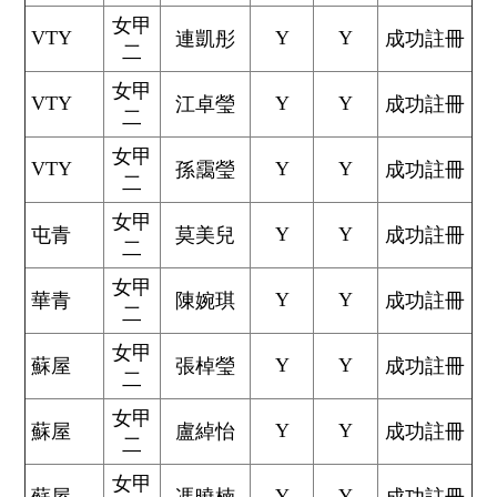
女甲
VTY
Y
Y
連凱彤
成功註冊
二
女甲
VTY
Y
Y
江卓瑩
成功註冊
二
女甲
VTY
Y
Y
孫靄瑩
成功註冊
二
女甲
Y
Y
屯青
莫美兒
成功註冊
二
女甲
Y
Y
華青
陳婉琪
成功註冊
二
女甲
Y
Y
蘇屋
張棹瑩
成功註冊
二
女甲
Y
Y
蘇屋
盧綽怡
成功註冊
二
女甲
Y
Y