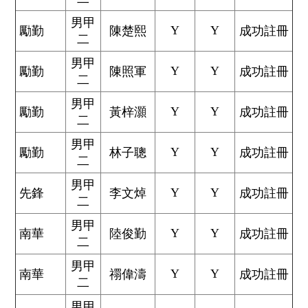
男甲
Y
Y
勵勤
陳楚熙
成功註冊
二
男甲
Y
Y
勵勤
陳照軍
成功註冊
二
男甲
Y
Y
勵勤
黃梓灝
成功註冊
二
男甲
Y
Y
勵勤
林子聰
成功註冊
二
男甲
Y
Y
先鋒
李文焯
成功註冊
二
男甲
Y
Y
南華
陸俊勤
成功註冊
二
男甲
Y
Y
南華
禤偉濤
成功註冊
二
男甲