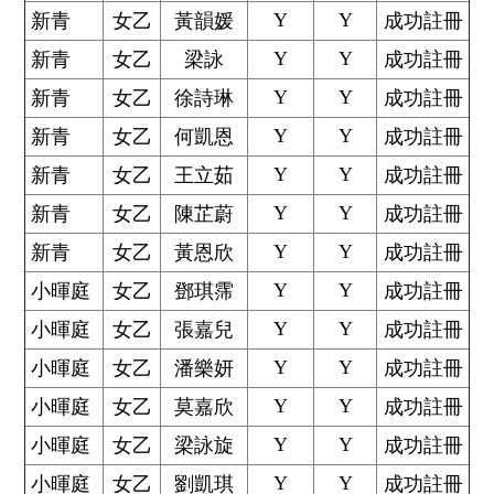
Y
Y
新青
女乙
黃韻媛
成功註冊
Y
Y
新青
女乙
梁詠
成功註冊
Y
Y
新青
女乙
徐詩琳
成功註冊
Y
Y
新青
女乙
何凱恩
成功註冊
Y
Y
新青
女乙
王立茹
成功註冊
Y
Y
新青
女乙
陳芷蔚
成功註冊
Y
Y
新青
女乙
黃恩欣
成功註冊
Y
Y
小暉庭
女乙
鄧琪霈
成功註冊
Y
Y
小暉庭
女乙
張嘉兒
成功註冊
Y
Y
小暉庭
女乙
潘樂妍
成功註冊
Y
Y
小暉庭
女乙
莫嘉欣
成功註冊
Y
Y
小暉庭
女乙
梁詠旋
成功註冊
Y
Y
小暉庭
女乙
劉凱琪
成功註冊