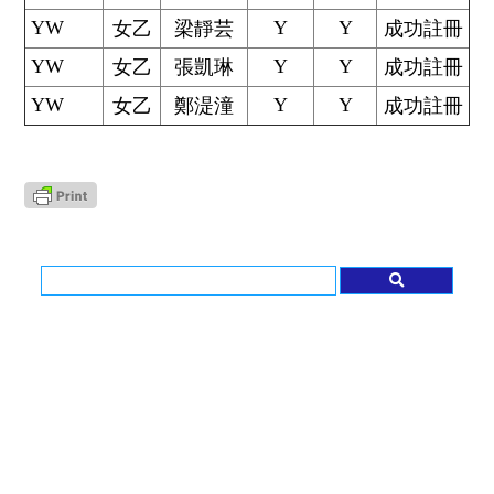
YW
Y
Y
女乙
梁靜芸
成功註冊
YW
Y
Y
女乙
張凱琳
成功註冊
YW
Y
Y
女乙
鄭湜潼
成功註冊