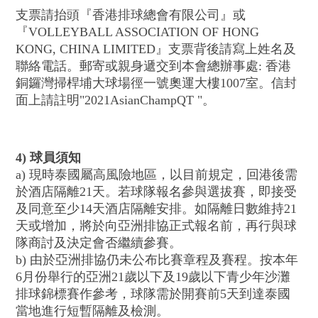
支票請抬頭『香港排球總會有限公司』或
『VOLLEYBALL ASSOCIATION OF HONG
KONG, CHINA LIMITED』支票背後請寫上姓名及
聯絡電話。郵寄或親身遞交到本會總辦事處: 香港
銅鑼灣掃桿埔大球場徑一號奧運大樓1007室。信封
面上請註明"2021AsianChampQT "。
4)
球員須知
a) 現時泰國屬高風險地區，以目前規定，回港後需
於酒店隔離21天。若球隊報名參與選拔賽，即接受
及同意至少14天酒店隔離安排。如隔離日數維持21
天或增加，將於向亞洲排協正式報名前，再行與球
隊商討及決定會否繼續參賽。
b) 由於亞洲排協仍未公布比賽章程及賽程。按本年
6月份舉行的亞洲21歲以下及19歲以下青少年沙灘
排球錦標賽作參考，球隊需於開賽前5天到達泰國
當地進行短暫隔離及檢測。