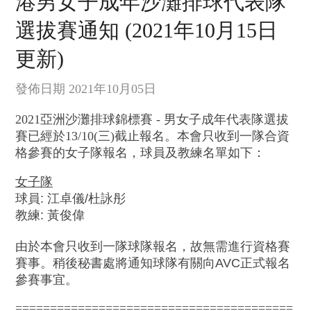
港男女子成年沙灘排球代表隊
選拔賽通知 (2021年10月15日
更新)
發佈日期 2021年10月05日
2021
亞洲沙灘排球錦標賽
-
男女子成年代表隊選拔
賽已經於
13/10(
三
)
截止報名。本會只收到
一隊合資
格參賽的女子隊報名，球員及教練名單如下：
女子隊
球員
:
江卓儀
/
杜詠彤
教練
:
黃俊偉
由於本會只收到一隊球隊報名，故無需進行資格賽
賽事。稍後秘書處將通知球隊有關向
AVC
正式報名
參賽事宜。
========================================