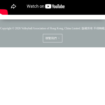
Copyright © 2026 Volleyball Association of Hong Kong, China Limited. 版權所有 不得轉載
聯繫我們 >