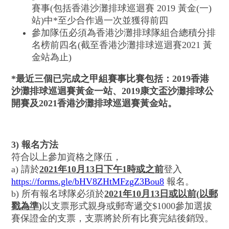
賽事(包括香港沙灘排球巡迴賽 2019 黃金(一)
站)中*至少合作過一次並獲得前四
參加隊伍必須為香港沙灘排球隊組合總積分排
名榜前四名(截至香港沙灘排球巡迴賽2021 黃
金站為止)
*
最近三個已完成之甲組賽事比賽包括：
2019
香港
沙灘排球巡迴賽
黃金一站、
2019
康文盃沙灘排球公
開賽及
2021
香港沙灘排球巡迴賽黃金站。
3)
報名方法
符合以上參加資格之隊伍，
a) 請於
2021
年
10
月
13
日下午
1
時或之前
登入
https://forms.gle/bHV8ZHtMFzgZ3Bou8
報名。
b) 所有報名球隊必須於
2021
年
10
月
13
日或以前
(
以郵
戳為準
)
以支票形式親身或郵寄遞交$1000參加選拔
賽保證金的支票，支票將於所有比賽完結後銷毁。