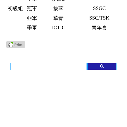
SSGC
初級組
冠軍
拔萃
SSC/TSK
亞軍
華青
JCTIC
季軍
青年會