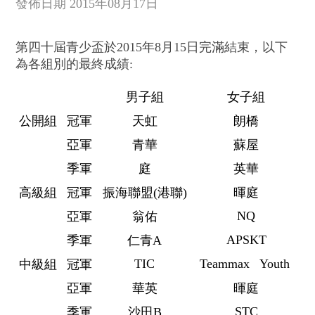
發佈日期 2015年08月17日
第四十屆青少盃於2015年8月15日完滿結束，以下
為各組別的最終成績:
男子組
女子組
公開組
冠軍
天虹
朗橋
亞軍
青華
蘇屋
季軍
庭
英華
高級組
冠軍
振海聯盟(港聯)
暉庭
NQ
亞軍
翁佑
APSKT
季軍
仁青A
TIC
Teammax Youth
中級組
冠軍
亞軍
華英
暉庭
STC
季軍
沙田B