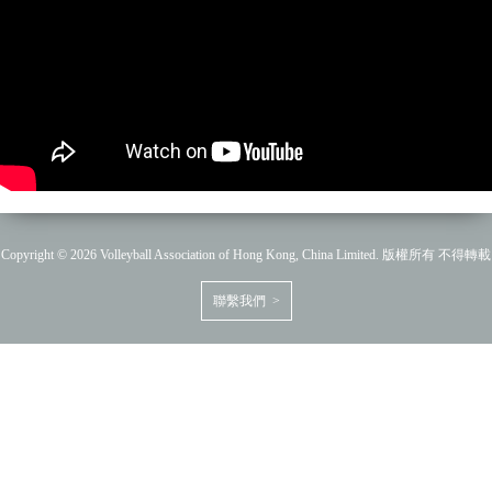
Copyright © 2026 Volleyball Association of Hong Kong, China Limited. 版權所有 不得轉載
聯繫我們 >