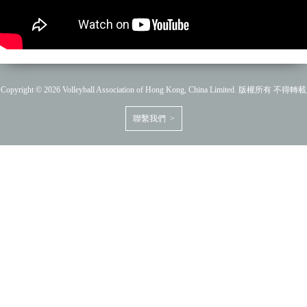
Copyright © 2026 Volleyball Association of Hong Kong, China Limited. 版權所有 不得轉載
聯繫我們 >