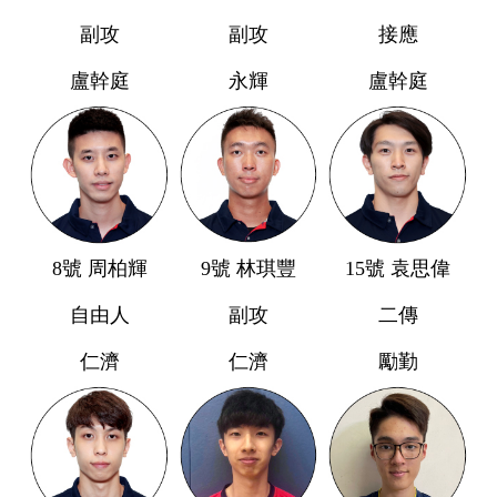
副攻
副攻
接應
盧幹庭
永輝
盧幹庭
8號 周柏輝
9號 林琪豐
15號 袁思偉
自由人
副攻
二傳
仁濟
仁濟
勵勤