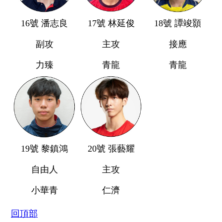
16號 潘志良
17號 林延俊
18號 譚竣顥
副攻
主攻
接應
力臻
青龍
青龍
19號 黎鎮鴻
20號 張藝耀
自由人
主攻
小華青
仁濟
回頂部