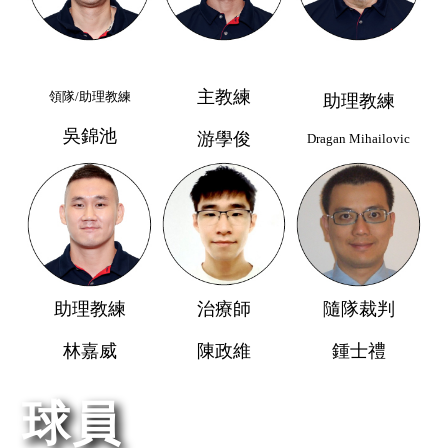
主教練
領隊/助理教練
助理教練
吳錦池
游學俊
Dragan Mihailovic
助理教練
治療師
隨隊裁判
林嘉威
陳政維
鍾士禮
球員