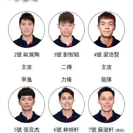
2號 歐展陶
3號 劉智穎
4號 梁浩賢
主攻
二傳
主攻
寧逸
力臻
龍隊
5號 張宜杰
6號 林焯軒
7號 蘇浚軒
(隊長)