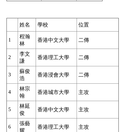
姓名
學校
位置
程瀚
1
香港中文大學
二傳
林
李文
2
香港理工大學
二傳
謙
蘇俊
3
香港浸會大學
二傳
浩
林宗
4
香港城市大學
主攻
翰
林延
5
香港中文大學
主攻
俊
張藝
6
香港理工大學
主攻
耀