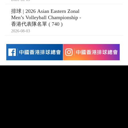
排球 | 2026 Asian Eastern Zonal
Men’s Volleyball Championship -
香港代表隊名單 ( 740 )
2026-08-03