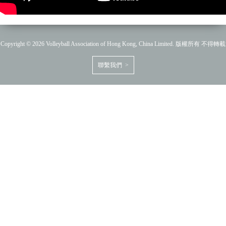
Copyright © 2026 Volleyball Association of Hong Kong, China Limited. 版權所有 不得轉載
聯繫我們 >