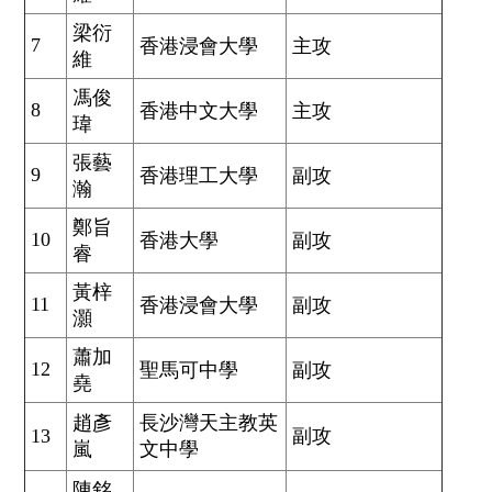
梁衍
7
香港浸會大學
主攻
維
馮俊
8
香港中文大學
主攻
瑋
張藝
9
香港理工大學
副攻
瀚
鄭旨
10
香港大學
副攻
睿
黃梓
11
香港浸會大學
副攻
灝
蕭加
12
聖馬可中學
副攻
堯
趙彥
長沙灣天主教英
13
副攻
嵐
文中學
陳銘