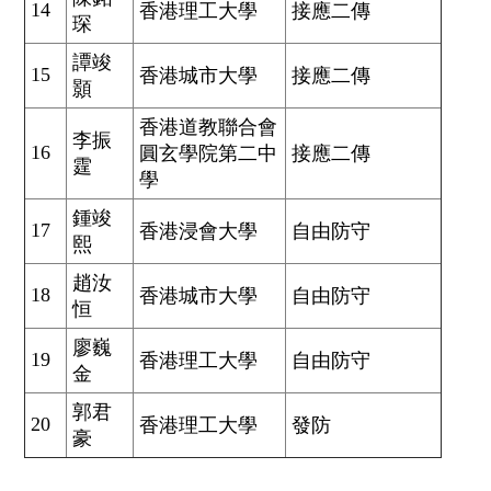
14
香港理工大學
接應二傳
琛
譚竣
15
香港城市大學
接應二傳
顥
香港道教聯合會
李振
16
圓玄學院第二中
接應二傳
霆
學
鍾竣
17
香港浸會大學
自由防守
熙
趙汝
18
香港城市大學
自由防守
恒
廖巍
19
香港理工大學
自由防守
金
郭君
20
香港理工大學
發防
豪