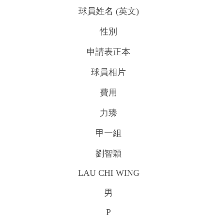
球員姓名 (英文)
性別
申請表正本
球員相片
費用
力臻
甲一組
劉智穎
LAU CHI WING
男
P