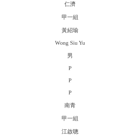
仁濟
甲一組
黃紹瑜
Wong Siu Yu
男
P
P
P
南青
甲一組
江啟聰