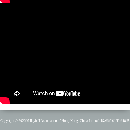
Copyright © 2026 Volleyball Association of Hong Kong, China Limited. 版權所有 不得轉載