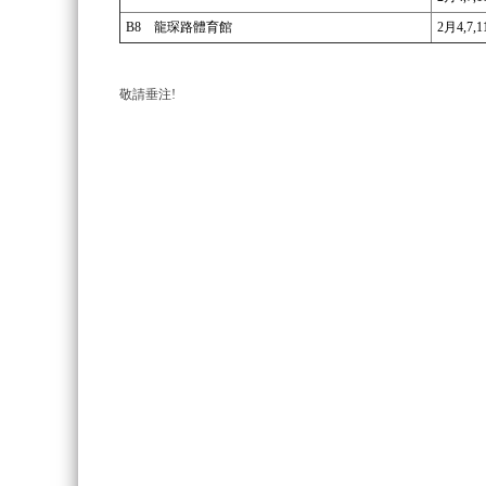
B8
龍琛路體育館
2月4,7,1
敬請垂
注!