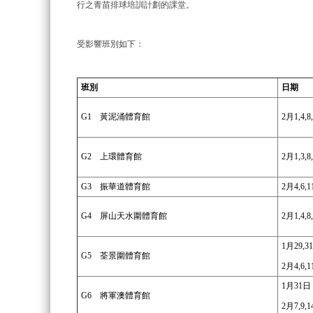
行之青苗排球培訓計劃的課堂。
受影響班別如下：
班別
日期
G1
黃泥涌體育館
2月1,4,8,
G2
上環體育館
2月1,3,8
G3
振華道體育館
2月4,6,1
G4
屏山天水圍體育館
2月1,4,8
1月29,3
G5
荃景圍體育館
2月4,6,1
1月31日
G6
將軍澳體育館
2月7,9,1