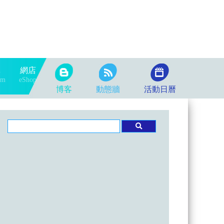
隊
網店
am
eShop
博客
動態牆
活動日曆