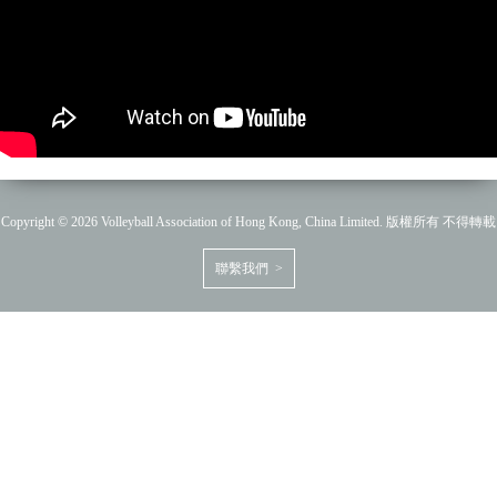
Copyright © 2026 Volleyball Association of Hong Kong, China Limited. 版權所有 不得轉載
聯繫我們 >