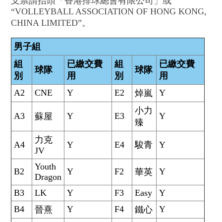
支票請抬頭「香港排球總會有限公司」或
“VOLLEYBALL ASSOCIATION OF HONG KONG,
CHINA LIMITED”。
男子組
組
已繳交費
組
已繳交費
球隊
球隊
別
用
別
用
A2
CNE
Y
E2
Y
焯嵐
小力
A3
Y
E3
Y
蘇屋
臻
力克
A4
Y
E4
駿青
Y
JV
Youth
B2
Y
F2
Y
華英
Dragon
B3
LK
Y
F3
Easy
Y
B4
Y
F4
Y
晉熹
鐵心