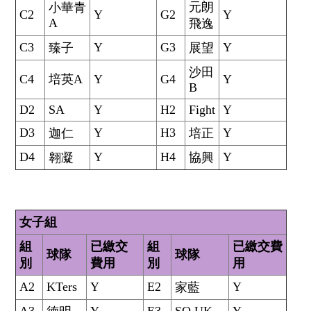
元朗
小華青
C2
Y
G2
Y
A
飛逸
C3
Y
G3
Y
臻子
展望
沙田
C4
培英A
Y
G4
Y
B
D2
SA
Y
H2
Fight
Y
D3
Y
H3
Y
迦仁
培正
D4
Y
H4
Y
翱凝
協興
女子組
組
已繳交
組
已繳交費
球隊
球隊
別
費用
別
用
A2
KTers
Y
E2
Y
家藍