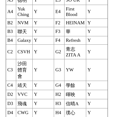
A3
Y
E3
SO UK
Y
德明
Yuk
First
A4
Y
E4
Y
Ching
Blood
B2
NVM
Y
F2
HEINAM
Y
B3
Y
F3
Y
聯天
華
B4
Galaxy
Y
F4
Refresh
Y
青志
C2
CSVH
Y
G2
Y
ZITA A
沙田
C3
Y
G3
YW
Y
體育
會
C4
Y
G4
Y
靖天
學餘
D2
VVC
Y
H2
Y
暉映
D3
Y
H3
Y
飛魂
信晴A
D4
CWG
Y
H4
Y
璞心