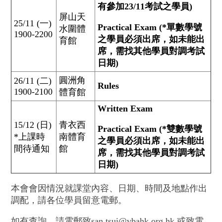
有參加23/11考試之學員)
屏山天
25/11 (一)
Practical Exam (*單數學號
水圍體
1900-2200
之學員必須出席，如未能出
育館
席，需找其他學員對調考試
日期)
圓洲角
26/11 (二)
Rules
1900-2100
體育館
Written Exam
15/12 (日)
青衣西
Practical Exam (*
雙
數學號
*上課時
南體育
之學員必須出席，如未能出
間待通知
館
席，需找其他學員對調考試
日期)
本會會因情況就課堂內容、日期、時間及地點作出
調配，請各位學員留意電郵。
如有查詢，請電郵致san.tsui@vbahk.org.hk 或致電