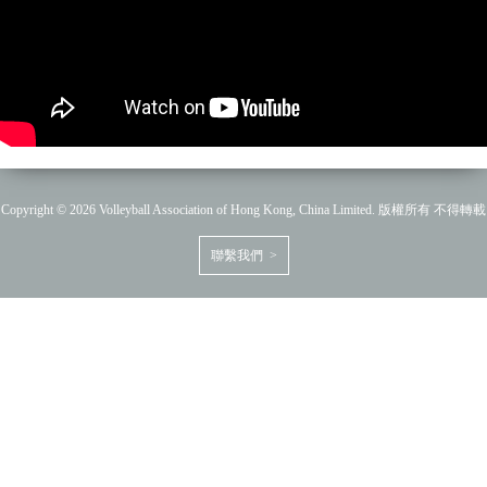
Copyright © 2026 Volleyball Association of Hong Kong, China Limited. 版權所有 不得轉載
聯繫我們 >