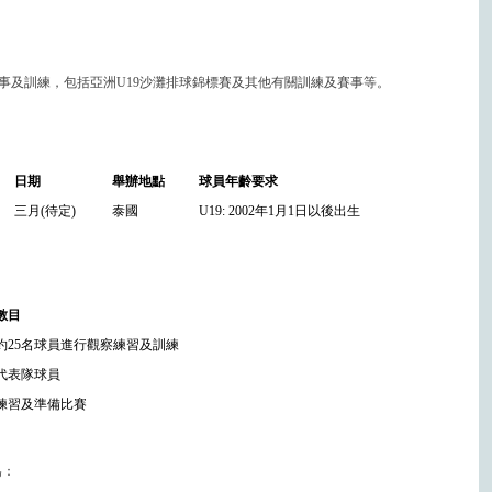
事及訓練，包括亞洲U19沙灘排球錦標賽及其他有關訓練及賽事等。
日期
舉辦地點
球員年齡要求
三月(待定)
泰國
U19: 2002年1月1日以後出生
數目
約25名球員進行觀察練習及訓練
代表隊球員
練習及準備比賽
為：