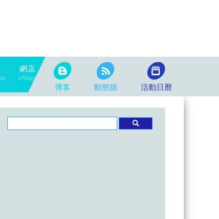
隊
網店
am
eShop
博客
動態牆
活動日曆