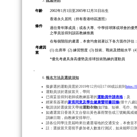
甄選準則
年齡
2002年1月1日至2005年12月31日出生
香港永久居民（持有香港特區護照）
條件
過往青年隊成員；或各大專、中學排球隊或球會的優秀
之學員並得到該區教練推薦
在每個階段的遴選，本會均會就著以下各方面作評估
考慮因
(1) 出席率 (2) 練習態度 (3) 技術、戰術及體能水平 (
素
*優先考慮具身高優勢及排球技術熟練的運動員
報名方法及選拔須知
擬參選的運動員需於2019年12月6日17:00或以前到
https:
運動員須於選拔當天，帶同
已填妥並得到老師或教練簽署的
運動員申請表格
；及
經家長簽署的
家長同意及學生健康聲明書回條
(僅十八歲
敬請須於選拔當天帶備
運動衣物
(如T恤、短褲、毛巾、拖
如遴選當日香港天文台發出黃色暴雨警告或三號颱風戒備
訓練日期，由教練安排舉行。
請各位同學注意屆時來往遴選場地的交通安全，本會並
註：選拔當天需視乎參加者人數進行測試，如未能即日