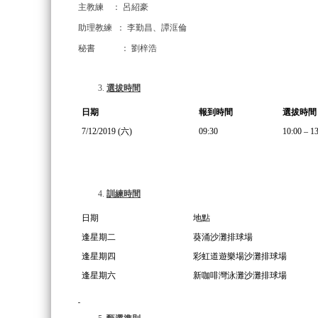
主教練 ： 呂紹豪
助理教練 ： 李勤昌、譚洭倫
秘書 ： 劉梓浩
選拔時間
日期
報到時間
選拔時間
7/12/2019 (六)
09:30
10:00 – 1
訓練時間
日期
地點
逢星期二
葵涌沙灘排球場
逢星期四
彩虹道遊樂場沙灘排球場
逢星期六
新咖啡灣泳灘沙灘排球場