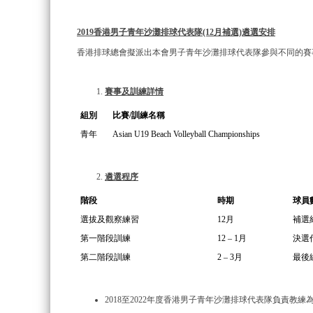
2019
香港男子青年沙灘排球代表隊(12月補選)遴選安排
香港排球總會擬派出本會男子青年沙灘排球代表隊參與不同的賽
賽事及訓練詳情
組別
比賽/訓練名稱
青年
Asian U19 Beach Volleyball Championships
遴選程序
階段
時期
球員
選拔及觀察練習
12月
補選
第一階段訓練
12 – 1月
決選
第二階段訓練
2 – 3月
最後
2018至2022年度香港男子青年沙灘排球代表隊負責教練