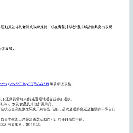
運動員並得到老師或教練推薦；或在青苗排球/沙灘排球計劃具突出表現
：
4) 發展潛力
//forms.gle/tvZbPHwyEQ7WW4Z19
填妥網上表格。
以下運動員需填寫)於遴選場地遞交並參加選拔。
鞋等)、
水
及
食品
及其他所需用品。
信號或更高級別之惡劣天氣警告/信號，是次遴選將會延至相關青年隊首日
不負責學生因出席是次遴選活動而引起的任何傷亡事故。
測試所有參加者，懇請見諒。