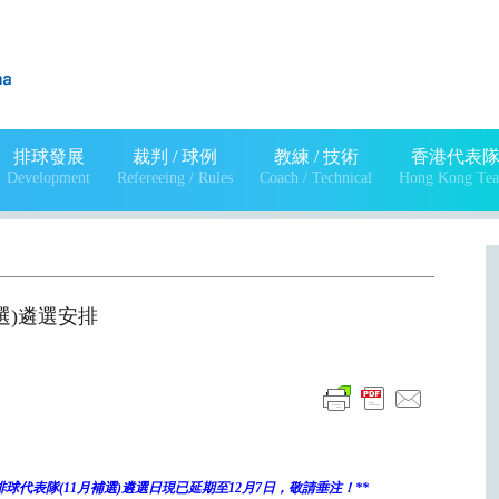
排球發展
裁判 / 球例
教練 / 技術
香港代表
Development
Refereeing / Rules
Coach / Technical
Hong Kong Te
補選)遴選安排
沙灘排球代表隊(11月補選)遴選日現已延期至12月7日，敬請垂注！**