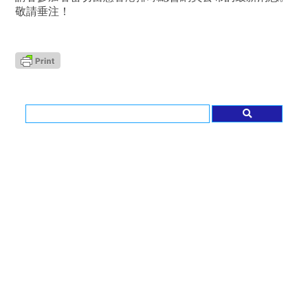
敬請垂注！