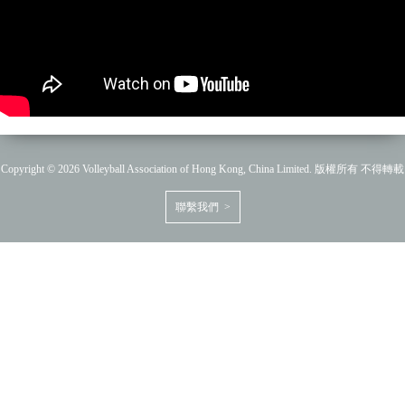
Copyright © 2026 Volleyball Association of Hong Kong, China Limited. 版權所有 不得轉載
聯繫我們 >