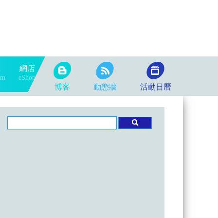
隊
網店
am
eShop
博客
動態牆
活動日曆