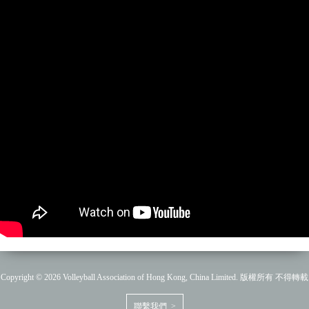
Copyright © 2026 Volleyball Association of Hong Kong, China Limited. 版權所有 不得轉載
聯繫我們 >