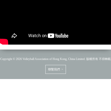
Copyright © 2026 Volleyball Association of Hong Kong, China Limited. 版權所有 不得轉載
聯繫我們 >