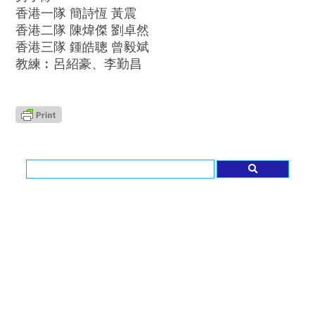
香港一隊 簡詩恆 黃震
香港二隊 陳煒傑 劉卓然
香港三隊 鍾皓聰 曾毅斌
教練︰呂紹豪、李勤昌