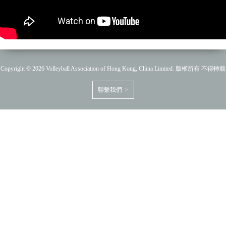
Copyright © 2026 Volleyball Association of Hong Kong, China Limited. 版權所有 不得轉載
聯繫我們 >